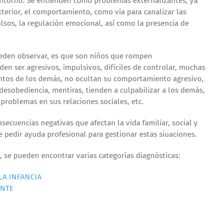
ntorno. Se entienden como problemas externalizantes, ya
xterior, el comportamiento, como vía para canalizar las
ulsos, la regulación emocional, así como la presencia de
ueden observar, es que son niños que rompen
en ser agresivos, impulsivos, difíciles de controlar, muchas
ntos de los demás, no ocultan su comportamiento agresivo,
esobediencia, mentiras, tienden a culpabilizar a los demás,
problemas en sus relaciones sociales, etc.
ecuencias negativas que afectan la vida familiar, social y
 pedir ayuda profesional para gestionar estas siuaciones.
, se pueden encontrar varias categorías diagnósticas:
LA INFANCIA
ANTE