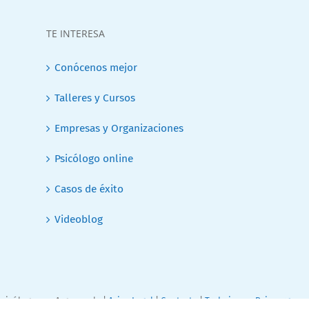
TE INTERESA
Conócenos mejor
Talleres y Cursos
Empresas y Organizaciones
Psicólogo online
Casos de éxito
Videoblog
sicólogos en Arganzuela |
Aviso Legal
|
Contacta
|
Trabaja con Psicoarganz