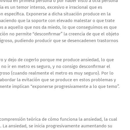
vivida en primera persona o por haber visto a otra persona
ia es un temor intenso, excesivo e irracional que es
 específica. Exponerse a dicha situación produce en la
haciendo que la soporte con elevado malestar o que trate
nos a aquello que nos da miedo, lo que conseguimos es que
ión no permite “desconfirmar” la creencia de que el objeto
eligroso, pudiendo producir que se desencadenen trastornos
tro y dejo de cogerlo porque me produce ansiedad, lo que
 no ir en metro es seguro, y no consigo desconfirmar el
groso (cuando realmente el metro es muy seguro). Por lo
 abordar la evitación que se produce en estos problemas y
mente implican “exponerse progresivamente a lo que temo”.
 comprensión teórica de cómo funciona la ansiedad, la cual
. La ansiedad, se inicia progresivamente aumentando su