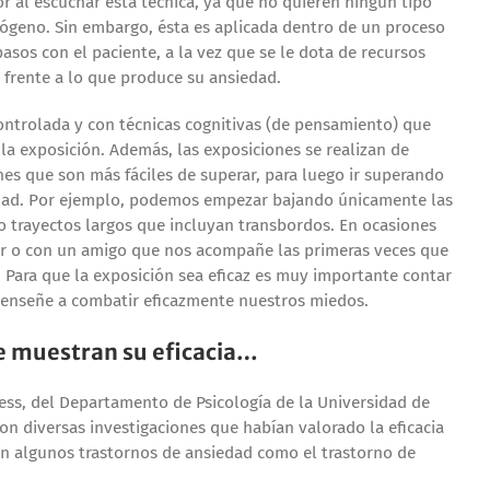
 al escuchar esta técnica, ya que no quieren ningún tipo
iógeno. Sin embargo, ésta es aplicada dentro de un proceso
pasos con el paciente, a la vez que se le dota de recursos
 frente a lo que produce su ansiedad.
ontrolada y con técnicas cognitivas (de pensamiento) que
la exposición. Además, las exposiciones se realizan de
es que son más fáciles de superar, para luego ir superando
dad. Por ejemplo, podemos empezar bajando únicamente las
o trayectos largos que incluyan transbordos. En ocasiones
r o con un amigo que nos acompañe las primeras veces que
 Para que la exposición sea eficaz es muy importante contar
 enseñe a combatir eficazmente nuestros miedos.
e muestran su eficacia…
ess, del Departamento de Psicología de la Universidad de
n diversas investigaciones que habían valorado la eficacia
en algunos trastornos de ansiedad como el trastorno de