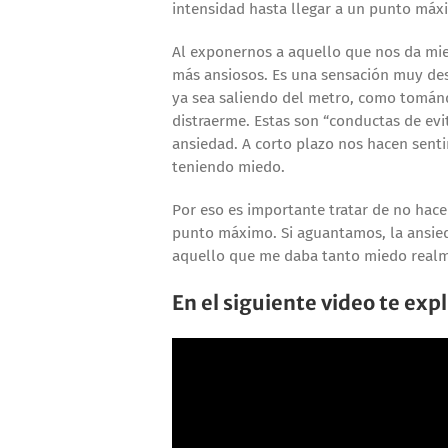
intensidad hasta llegar a un punto máx
Al exponernos a aquello que nos da mie
más ansiosos. Es una sensación muy des
ya sea saliendo del metro, como tomán
distraerme. Estas son “conductas de evi
ansiedad. A corto plazo nos hacen senti
teniendo miedo.
Por eso es importante tratar de no hacer
punto máximo. Si aguantamos, la ansie
aquello que me daba tanto miedo realm
En el siguiente video te ex