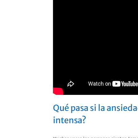
Qué pasa si la ansie
intensa?