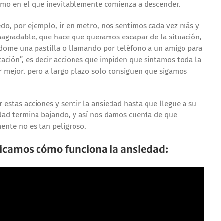
imo en el que inevitablemente comienza a descender.
do, por ejemplo, ir en metro, nos sentimos cada vez más y
agradable, que hace que queramos escapar de la situación,
dome una pastilla o llamando por teléfono a un amigo para
tación”, es decir acciones que impiden que sintamos toda la
r mejor, pero a largo plazo solo consiguen que sigamos
 estas acciones y sentir la ansiedad hasta que llegue a su
dad termina bajando, y así nos damos cuenta de que
ente no es tan peligroso.
plicamos cómo funciona la ansiedad: