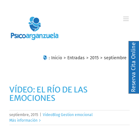
Skip
to
content
Reserva Cita Online
:
Inicio
>
Entradas
>
2015
>
septiembre
VÍDEO: EL RÍO DE LAS
EMOCIONES
septiembre, 2015
|
VideoBlog Gestion emocional
Más información