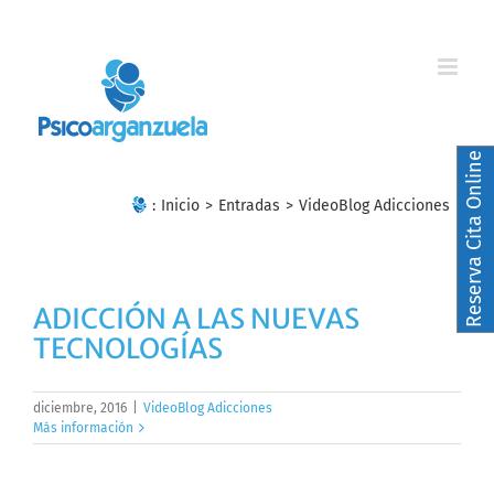
Skip
to
content
Reserva Cita Online
:
Inicio
>
Entradas
>
VideoBlog Adicciones
ADICCIÓN A LAS NUEVAS
TECNOLOGÍAS
diciembre, 2016
|
VideoBlog Adicciones
Más información