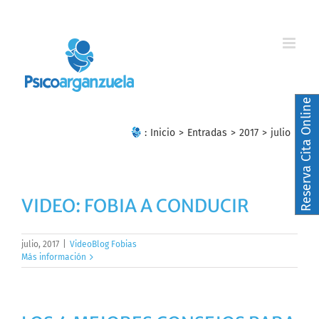
Skip
to
content
Reserva Cita Online
:
Inicio
>
Entradas
>
2017
>
julio
VIDEO: FOBIA A CONDUCIR
julio, 2017
|
VideoBlog Fobias
Más información