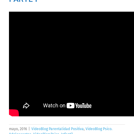
mayo, 2016
|
VideoBlog Parentalidad Positiva
,
VideoBlog Psico.