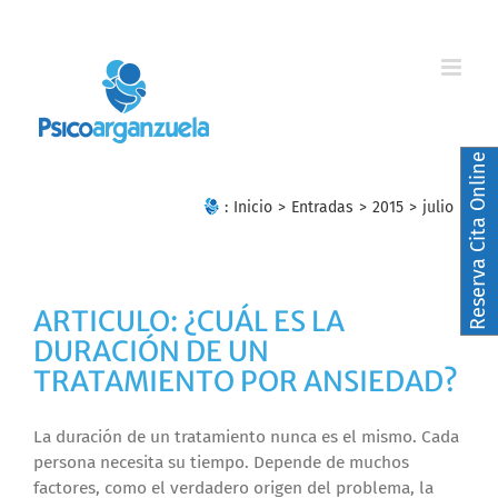
Skip
to
content
Reserva Cita Online
:
Inicio
>
Entradas
>
2015
>
julio
ARTICULO: ¿CUÁL ES LA
DURACIÓN DE UN
TRATAMIENTO POR ANSIEDAD?
La duración de un tratamiento nunca es el mismo. Cada
persona necesita su tiempo. Depende de muchos
factores, como el verdadero origen del problema, la