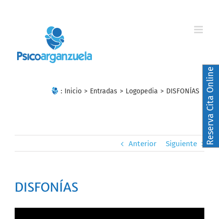
Skip
to
content
Reserva Cita Online
:
Inicio
>
Entradas
>
Logopedia
>
DISFONÍAS
Anterior
Siguiente
DISFONÍAS
Ver