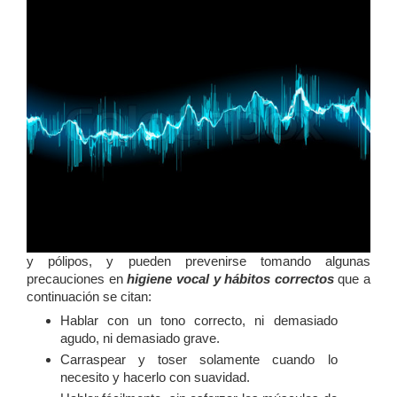
y pólipos, y pueden prevenirse tomando algunas
precauciones en
higiene vocal
y hábitos correctos
que a
continuación se citan:
Hablar con un tono correcto, ni demasiado
agudo, ni demasiado grave.
Carraspear y toser solamente cuando lo
necesito y hacerlo con suavidad.