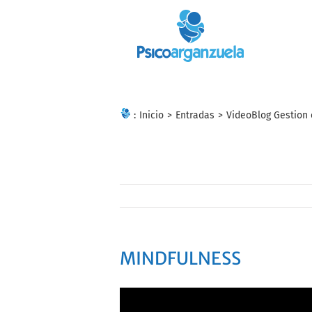
Skip
to
content
:
Inicio
>
Entradas
>
VideoBlog Gestion
MINDFULNESS